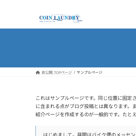
コ
ナ
ン
ビ
テ
ゲ
ン
ー
ツ
シ
へ
ョ
ス
ン
キ
に
ッ
移
プ
動
非公開: TOPページ
サンプルページ
これはサンプルページです。同じ位置に固定さ
に含まれる点がブログ投稿とは異なります。
紹介ページを作成するのが一般的です。たと
はじめまして。昼間はバイク便のメッセン